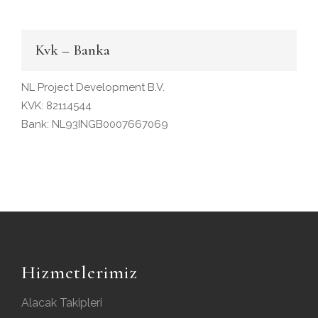
Kvk – Banka
NL Project Development B.V.
KVK: 82114544
Bank: NL93INGB0007667069
Hizmetlerimiz
Alacak Takipleri