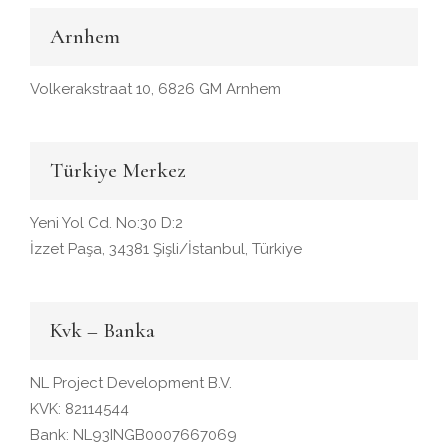
Arnhem
Volkerakstraat 10, 6826 GM Arnhem
Türkiye Merkez
Yeni Yol Cd. No:30 D:2
İzzet Paşa, 34381 Şişli/İstanbul, Türkiye
Kvk – Banka
NL Project Development B.V.
KVK: 82114544
Bank: NL93INGB0007667069