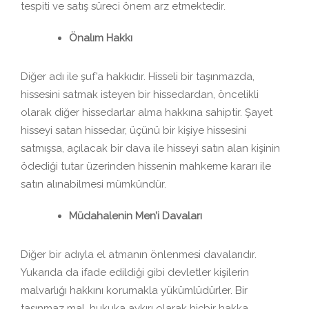
tespiti ve satış süreci önem arz etmektedir.
Önalım Hakkı
Diğer adı ile şuf’a hakkıdır. Hisseli bir taşınmazda,
hissesini satmak isteyen bir hissedardan, öncelikli
olarak diğer hissedarlar alma hakkına sahiptir. Şayet
hisseyi satan hissedar, üçünü bir kişiye hissesini
satmışsa, açılacak bir dava ile hisseyi satın alan kişinin
ödediği tutar üzerinden hissenin mahkeme kararı ile
satın alınabilmesi mümkündür.
Müdahalenin Men’i Davaları
Diğer bir adıyla el atmanın önlenmesi davalarıdır.
Yukarıda da ifade edildiği gibi devletler kişilerin
malvarlığı hakkını korumakla yükümlüdürler. Bir
taşınmaz mal, hukuka aykırı olarak hiçbir hakka