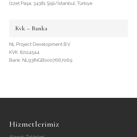
İzzet Paşa, 34381 Şişli/İstanbul, Türkiye
Kvk – Banka
NL Project Development B.V.
KVK: 82114544
Bank: NL93INGB0007667069
Hizmetlerimiz