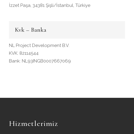
İzzet Paşa, 34381 Şişli/İstanbul, Türkiye
Kvk – Banka
NL Project Development B.V.
KVK: 82114544
Bank: NL93INGB0007667069
Hizmetlerimiz