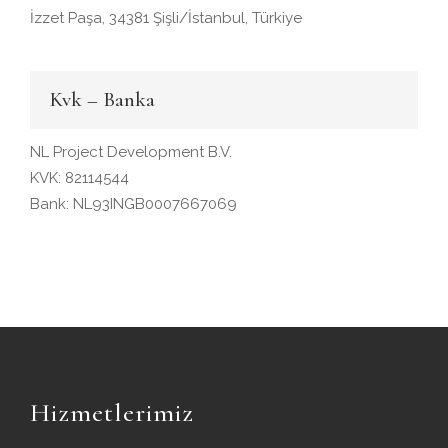
İzzet Paşa, 34381 Şişli/İstanbul, Türkiye
Kvk – Banka
NL Project Development B.V.
KVK: 82114544
Bank: NL93INGB0007667069
Hizmetlerimiz